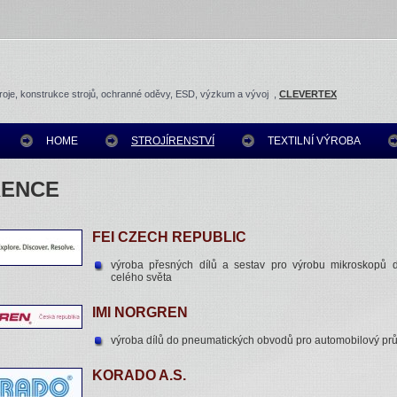
roje, konstrukce strojů, ochranné oděvy, ESD, výzkum a vývoj ,
CLEVERTEX
HOME
STROJÍRENSTVÍ
TEXTILNÍ VÝROBA
RENCE
FEI CZECH REPUBLIC
výroba přesných dílů a sestav pro výrobu mikroskopů
celého světa
IMI NORGREN
výroba dílů do pneumatických obvodů pro automobilový pr
KORADO A.S.