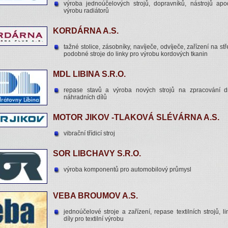
výroba jednoúčelových strojů, dopravníků, nástrojů apo
výrobu radiátorů
KORDÁRNA A.S.
tažné stolice, zásobníky, navíječe, odvíječe, zařízení na st
podobné stroje do linky pro výrobu kordových tkanin
MDL LIBINA S.R.O.
repase stavů a výroba nových strojů na zpracování d
náhradních dílů
MOTOR JIKOV -TLAKOVÁ SLÉVÁRNA A.S.
vibrační třídicí stroj
SOR LIBCHAVY S.R.O.
výroba komponentů pro automobilový průmysl
VEBA BROUMOV A.S.
jednoúčelové stroje a zařízení, repase textilních strojů, l
díly pro textilní výrobu