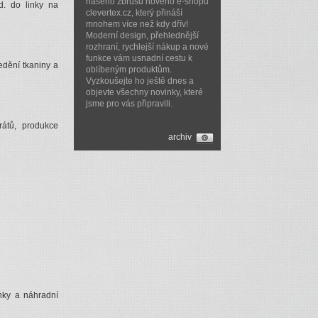
našeho zbrusu nového e-shopu
d. do linky na
clevertex.cz, který přináší
mnohem více než kdy dřív!
Moderní design, přehlednější
rozhraní, rychlejší nákup a nové
funkce vám usnadní cestu k
ředění tkaniny a
oblíbeným produktům.
Vyzkoušejte ho ještě dnes a
objevte všechny novinky, které
jsme pro vás připravili.
rátů, produkce
archiv
inky a náhradní