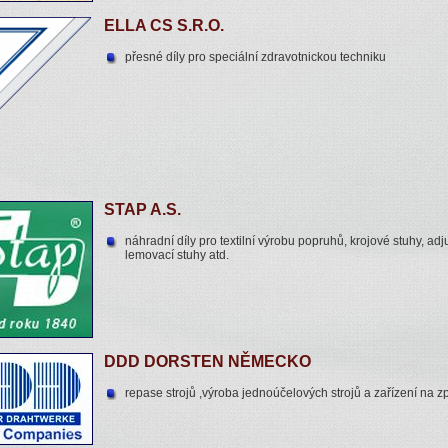
ELLA CS S.R.O.
přesné díly pro speciální zdravotnickou techniku
STAP A.S.
náhradní díly pro textilní výrobu popruhů, krojové stuhy, adj
lemovací stuhy atd.
DDD DORSTEN NĚMECKO
repase strojů ,výroba jednoúčelových strojů a zařízení na z