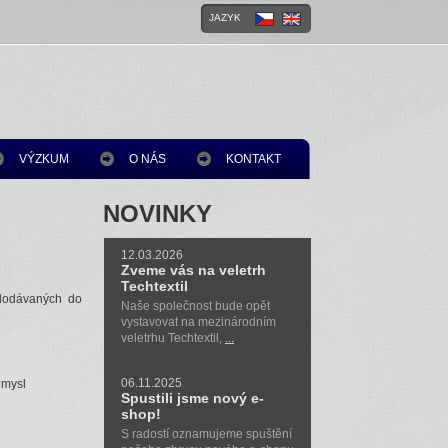
JAZYK
VÝZKUM
O NÁS
KONTAKT
NOVINKY
12.03.2026
Zveme vás na veletrh
Techtextil
 dodávaných do
Naše společnost bude opět
vystavovat na mezinárodním
veletrhu Techtextil,
...
06.11.2025
ůmysl
Spustili jsme nový e-
shop!
S radostí oznamujeme spuštění