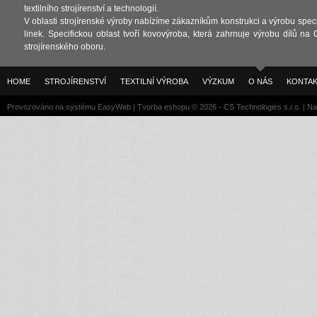
textilního strojírenství a technologií.
V oblasti strojírenské výroby nabízíme zákazníkům konstrukci a výrobu spec
linek. Specifickou oblast tvoří kovovýroba, která zahrnuje výrobu dílů na 
strojírenského oboru.
HOME
STROJÍRENSTVÍ
TEXTILNÍ VÝROBA
VÝZKUM
O NÁS
KONTA
Provozováno na systému
EasyWeb
|
Tvorba eshopu
© 2026 - CS Technologies s.r.o.
|
Na