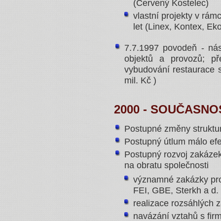
(Červený Kostelec)
vlastní projekty v rá
let (Linex, Kontex, Ek
7.7.1997 povodeň - ná
objektů a provozů; př
vybudování restaurace 
mil. Kč )
2000 - SOUČASNO
Postupné změny struktury
Postupný útlum málo efe
Postupný rozvoj zakázek 
na obratu společnosti
významné zakázky pro 
FEI, GBE, Sterkh a d.
realizace rozsáhlých 
navázání vztahů s fir