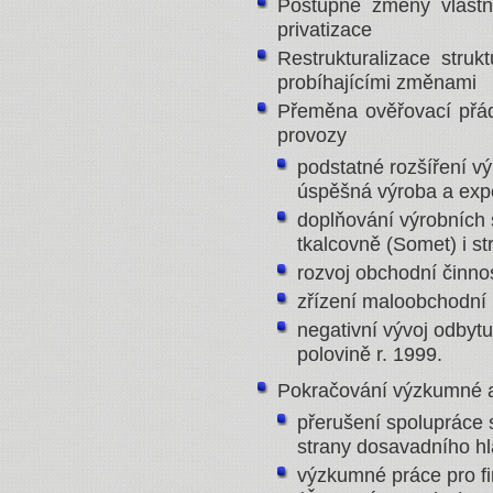
Postupné změny vlastni
privatizace
Restrukturalizace strukt
probíhajícími změnami
Přeměna ověřovací přád
provozy
podstatné rozšíření vý
úspěšná výroba a exp
doplňování výrobních 
tkalcovně (Somet) i st
rozvoj obchodní činnos
zřízení maloobchodní 
negativní vývoj odbytu
polovině r. 1999.
Pokračování výzkumné a 
přerušení spolupráce s
strany dosavadního hl
výzkumné práce pro fi