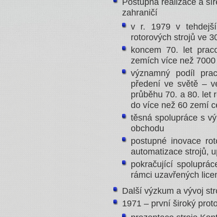
Postupná realizace a šíř
zahraničí
v r. 1979 v tehdejš
rotorových strojů ve 
koncem 70. let prac
zemích více než 7000
významný podíl prac
předení ve světě – v
průběhu 70. a 80. let
do více než 60 zemí c
těsná spolupráce s vý
obchodu
postupné inovace rot
automatizace strojů, u
pokračující spoluprác
rámci uzavřených lice
Další výzkum a vývoj str
1971 – první široký prot