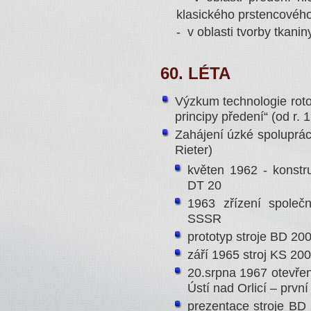
klasického prstencovéh
- v oblasti tvorby tkani
60. LÉTA
Výzkum technologie rot
principy předení“ (od r. 
Zahájení úzké spolupráce
Rieter)
květen 1962 - konstr
DT 20
1963 zřízení spole
SSSR
prototyp stroje BD 20
září 1965 stroj KS 200
20.srpna 1967 otevřen
Ústí nad Orlicí – prvn
prezentace stroje BD 2