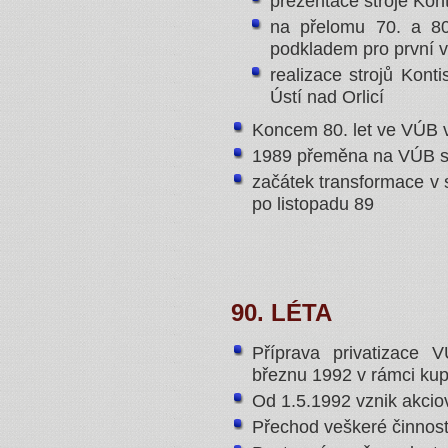
prezentace stroje Kon
na přelomu 70. a 80.
podkladem pro první vý
realizace strojů Kont
Ústí nad Orlicí
Koncem 80. let ve VÚB 
1989 přeměna na VÚB s
začátek transformace v 
po listopadu 89
90. LÉTA
Příprava privatizace 
březnu 1992 v rámci kup
Od 1.5.1992 vznik akcio
Přechod veškeré činnost