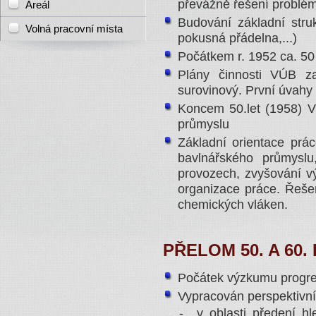
převážně řešení problémů
Areál
Budování základní struk
Volná pracovní místa
pokusná přádelna,...)
Počátkem r. 1952 ca. 5
Plány činnosti VÚB z
surovinový. První úvahy
Koncem 50.let (1958) 
průmyslu
Základní orientace prá
bavlnářského průmyslu
provozech, zvyšování vý
organizace práce. Řešen
chemických vláken.
PŘELOM 50. A 60.
Počátek výzkumu progres
Vypracován perspektivní 
- v oblasti předení hle