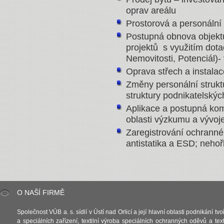
oprav areálu
Prostorová a personální
Postupná obnova objektů,
projektů s využitím dot
Nemovitosti, Potenciál)
Oprava střech a instala
Změny personální struktu
struktury podnikatelských
Aplikace a postupná kom
oblasti výzkumu a vývoje 
Zaregistrování ochranné
antistatika a ESD; nehoř
O NAŠÍ FIRMĚ
Společnost VÚB a. s. sídlí v Ústí nad Orlicí a její hlavní oblasti podnikání tv
a speciálních zařízení, textilní výroba speciálních ochranných oděvů a tex