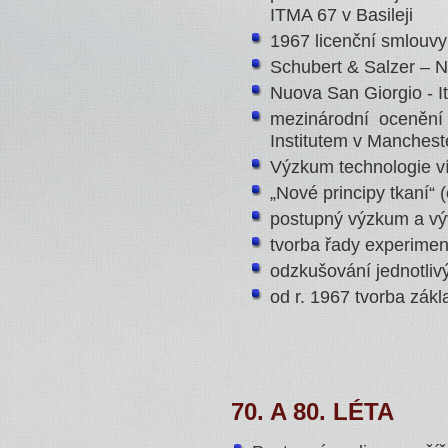
ITMA 67 v Basileji
1967 licenční smlouv
Schubert & Salzer – 
Nuova San Giorgio - It
mezinárodní ocenění
Institutem v Manchest
Výzkum technologie v
„Nové principy tkaní“ (
postupný výzkum a vývo
tvorba řady experimen
odzkušování jednotlivý
od r. 1967 tvorba zákl
70. A 80. LÉTA