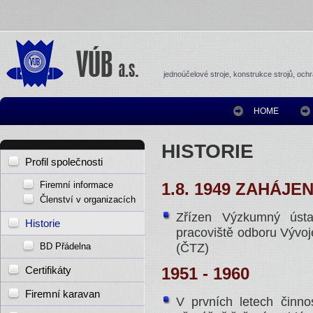
jednoúčelové stroje, konstrukce strojů, oc
HOME
HISTORIE
Profil společnosti
Firemní informace
1.8. 1949 ZAHÁJE
Členství v organizacích
Zřízen Výzkumný ústa
Historie
pracoviště odboru Vývo
(ČTZ)
BD Přádelna
1951 - 1960
Certifikáty
Firemní karavan
V prvních letech činn