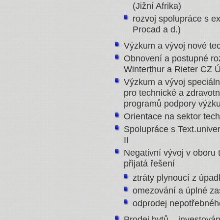
(Jižní Afrika)
rozvoj spolupráce s e
Procad a d.)
Výzkum a vývoj nové tec
Obnovení a postupné roz
Winterthur a Rieter CZ Ús
Výzkum a vývoj speciální
pro technické a zdravotn
programů podpory výz
Orientace na sektor techni
Spolupráce s Text.univerz
II
Negativní vývoj v oboru 
přijatá řešení
ztráty plynoucí z úpa
omezování a úplné zas
odprodej nepotřebného
Prodej bytů – investován